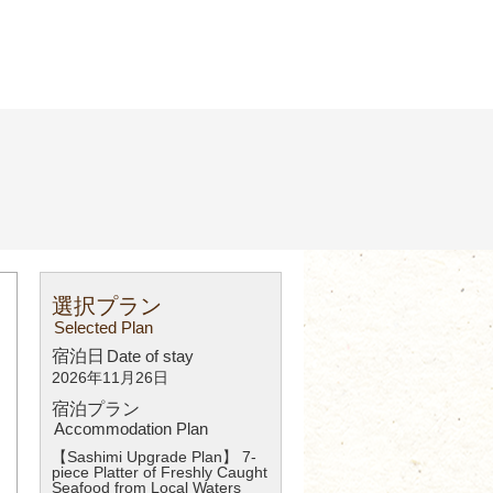
選択プラン
Selected Plan
宿泊日
Date of stay
2026年11月26日
宿泊プラン
Accommodation Plan
【Sashimi Upgrade Plan】 7-
piece Platter of Freshly Caught
Seafood from Local Waters